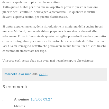
davanti a qualcosa di piccolo che mi cattura.
Tutto questo blabla per dirvi che mi aspetto di provare queste sensazioni –
piacere per il controllo, delizia per la piccolezza – in quantità industriali
davanti a questa cucina, per quanto plasticosa sia.
Si tratta, apparentemente, della riproduzione in miniatura della cucina in cui
un certo Mr Food, cuoco televisivo, preparava le sue ricette davanti alle
telecamere. Forse influenzata da questo dettaglio, prevedo di usarla soprattutto
come set fotografico per i minicaretti, visto che è accessibile dall'alto e da due
lati. Già mi immagino l'effetto che potrà avere la mia futura linea di cibi freschi
confezionati ambientata nel frigo.
Una cosa così, senza ebay non avrei mai neanche saputo che esistesse.
marcella aka milo
alle
22:05
6 commenti:
Anonimo
18/5/06 09:27
Mimma,