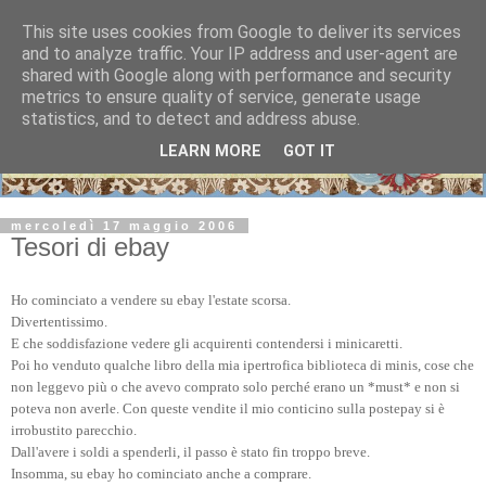
This site uses cookies from Google to deliver its services
and to analyze traffic. Your IP address and user-agent are
shared with Google along with performance and security
metrics to ensure quality of service, generate usage
statistics, and to detect and address abuse.
LEARN MORE
GOT IT
mercoledì 17 maggio 2006
Tesori di ebay
Ho cominciato a vendere su ebay l'estate scorsa.
Divertentissimo.
E che soddisfazione vedere gli acquirenti contendersi i minicaretti.
Poi ho venduto qualche libro della mia ipertrofica biblioteca di minis, cose che
non leggevo più o che avevo comprato solo perché erano un *must* e non si
poteva non averle. Con queste vendite il mio conticino sulla postepay si è
irrobustito parecchio.
Dall'avere i soldi a spenderli, il passo è stato fin troppo breve.
Insomma, su ebay ho cominciato anche a comprare.