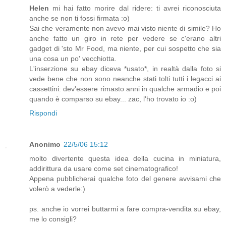
Helen
mi hai fatto morire dal ridere: ti avrei riconosciuta
anche se non ti fossi firmata :o)
Sai che veramente non avevo mai visto niente di simile? Ho
anche fatto un giro in rete per vedere se c'erano altri
gadget di 'sto Mr Food, ma niente, per cui sospetto che sia
una cosa un po' vecchiotta.
L'inserzione su ebay diceva *usato*, in realtà dalla foto si
vede bene che non sono neanche stati tolti tutti i legacci ai
cassettini: dev'essere rimasto anni in qualche armadio e poi
quando è comparso su ebay... zac, l'ho trovato io :o)
Rispondi
Anonimo
22/5/06 15:12
molto divertente questa idea della cucina in miniatura,
addirittura da usare come set cinematografico!
Appena pubblicherai qualche foto del genere avvisami che
volerò a vederle:)
ps. anche io vorrei buttarmi a fare compra-vendita su ebay,
me lo consigli?