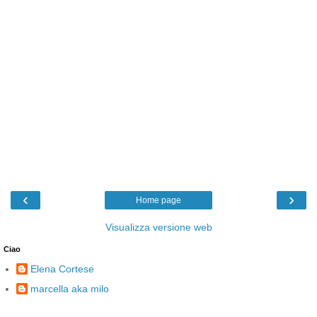
‹
›
Home page
Visualizza versione web
Ciao
Elena Cortese
marcella aka milo