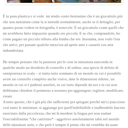
È in pura plastica e si vede: mi rendo conto benissimo che è un giocattolo più
che una miniatura come la si intende normalmente, anche se il dettaglio, per
quanto posso vedere in fotografia, è notevole. È un giocattolo come quelli che
mi avrebbero fatto impazzire quando ero piccola. E so che, comprandolo, ho
come pagato un piccolo tributo alla bimba che ero. Insomma, non vedo l'ora
che arrivi, per passare qualche mezz'ora ad aprire ante e cassetti con aria
imbambolata.
Ho sempre pensato che la passione per le cose in miniatura nasconda in
qualche modo un desiderio di controllo e di ordine, una specie di delirio di
onnipotenza in scala – si tratta tutto sommato di un mondo su cui è possibile
avere un controllo completo anche visivo, date le dimensioni ridotte; un
mondo in cui si è padroni assoluti, in cui tutto dipende da noi e in cui non
dobbiamo chiedere il permesso a nessuno per aggiungere, togliere, modificare,
creare.
A tutto questo, che è già più che sufficiente per spiegare perché mi/ci piacciono
così tanto le miniature, si aggiunge poi quell'indefinibile e inafferrabile fascino
esercitato dalla piccolezza, che mi fa mordere la lingua per non esalare
l'esecrabilissimo *che cariiiiino* - aggettivo assolutamente tabù nel mondo
delle miniature serie, e che però è sempre il primo che mi verrebbe da usare