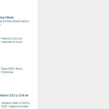
ing I Made
and A New Moda Fabrics
r
Poltrone 1/12 con
materiale di riciclo
Natal 2019- Merry
Christmas
atura 1/12 y 1/24 de
miniature dolls in 2019 &
2020 -original porcelain