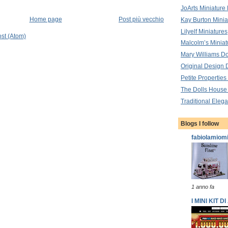
JoArts Miniature
Home page
Post più vecchio
Kay Burton Minia
Lilyelf Miniatures
st (Atom)
Malcolm’s Miniat
Mary Williams Do
Original Design 
Petite Properties
The Dolls House
Traditional Elega
Blogs I follow
fabiolamiom
1 anno fa
I MINI KIT 