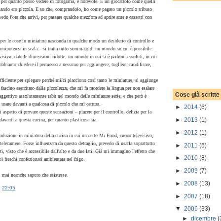
 per quanto posso vedere in fotografia, è notevole. È un giocattolo come quelli
uando ero piccola. E so che, comprandolo, ho come pagato un piccolo tributo
do l'ora che arrivi, per passare qualche mezz'ora ad aprire ante e cassetti con
per le cose in miniatura nasconda in qualche modo un desiderio di controllo e
 onnipotenza in scala – si tratta tutto sommato di un mondo su cui è possibile
isivo, date le dimensioni ridotte; un mondo in cui si è padroni assoluti, in cui
obbiamo chiedere il permesso a nessuno per aggiungere, togliere, modificare,
fficiente per spiegare perché mi/ci piacciono così tanto le miniature, si aggiunge
e fascino esercitato dalla piccolezza, che mi fa mordere la lingua per non esalare
Cose già scritte
- aggettivo assolutamente tabù nel mondo delle miniature serie, e che però è
usare davanti a qualcosa di piccolo che mi cattura.
►
2014
(6)
 aspetto di provare queste sensazioni – piacere per il controllo, delizia per la
►
2013
(1)
 davanti a questa cucina, per quanto plasticosa sia.
►
2012
(1)
produzione in miniatura della cucina in cui un certo Mr Food, cuoco televisivo,
e telecamere. Forse influenzata da questo dettaglio, prevedo di usarla soprattutto
►
2011
(5)
ti, visto che è accessibile dall'alto e da due lati. Già mi immagino l'effetto che
►
2010
(8)
bi freschi confezionati ambientata nel frigo.
►
2009
(7)
i mai neanche saputo che esistesse.
►
2008
(13)
e
22:05
►
2007
(18)
▼
2006
(33)
►
dicembre
(