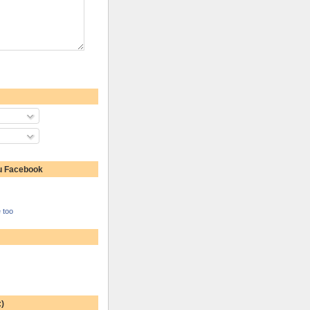
u Facebook
 too
:)