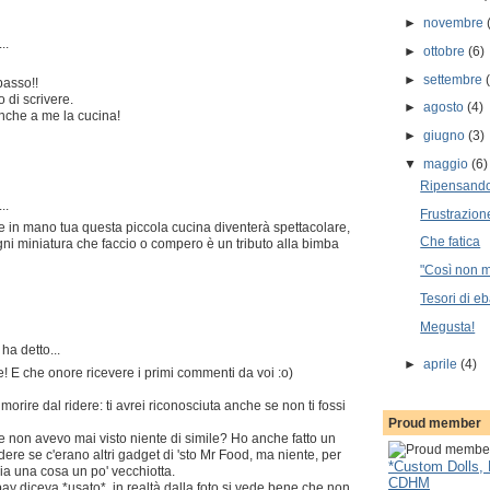
►
novembre
..
►
ottobre
(6)
►
settembre
passo!!
 di scrivere.
►
agosto
(4)
nche a me la cucina!
►
giugno
(3)
▼
maggio
(6)
Ripensando
..
Frustrazion
 in mano tua questa piccola cucina diventerà spettacolare,
Che fatica
ogni miniatura che faccio o compero è un tributo alla bimba
"Così non m
Tesori di e
Megusta!
ha detto...
►
aprile
(4)
ie! E che onore ricevere i primi commenti da voi :o)
 morire dal ridere: ti avrei riconosciuta anche se non ti fossi
Proud member
 non avevo mai visto niente di simile? Ho anche fatto un
edere se c'erano altri gadget di 'sto Mr Food, ma niente, per
*Custom Dolls, 
ia una cosa un po' vecchiotta.
CDHM
ay diceva *usato*, in realtà dalla foto si vede bene che non