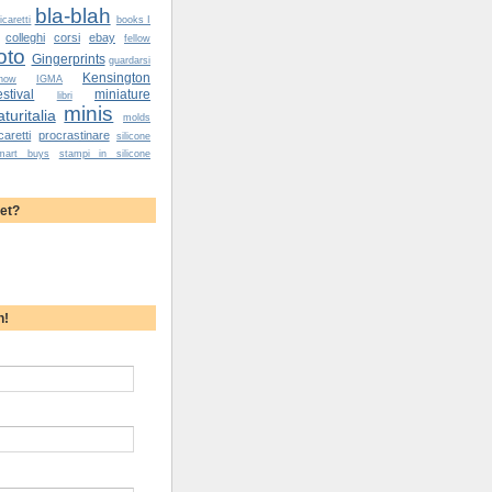
bla-blah
caretti
books I
colleghi
corsi
ebay
fellow
oto
Gingerprints
guardarsi
Kensington
how
IGMA
tival
miniature
libri
minis
turitalia
molds
caretti
procrastinare
silicone
mart buys
stampi in silicone
yet?
h!