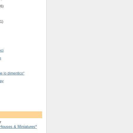
(6)
(1)
ci
e
e lo dimentico"
bay
Houses & Miniatures*