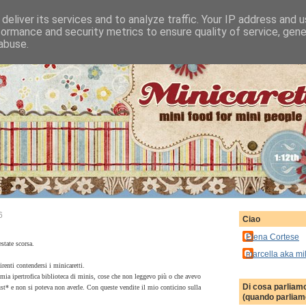
deliver its services and to analyze traffic. Your IP address and 
formance and security metrics to ensure quality of service, gen
abuse.
6
Ciao
Elena Cortese
state scorsa.
marcella aka mi
renti contendersi i minicaretti.
mia ipertrofica biblioteca di minis, cose che non leggevo più o che avevo
Di cosa parliam
t* e non si poteva non averle. Con queste vendite il mio conticino sulla
(quando parliamo