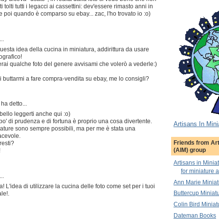
tolti tutti i legacci ai cassettini: dev'essere rimasto anni in
 poi quando è comparso su ebay... zac, l'ho trovato io :o)
..
uesta idea della cucina in miniatura, addirittura da usare
grafico!
ai qualche foto del genere avvisami che volerò a vederle:)
i buttarmi a fare compra-vendita su ebay, me lo consigli?
ha detto...
 bello leggerti anche qui :o)
o' di prudenza e di fortuna è proprio una cosa divertente.
Artisans In Mini
egature sono sempre possibili, ma per me è stata una
acevole.
Friends from Art
resti?
(AIM) group
!
Artisans in Minia
for miniature a
..
Ann Marie Miniat
L'idea di utilizzare la cucina delle foto come set per i tuoi
Buttercup Miniat
le!.
Colin Bird Miniat
Dateman Books