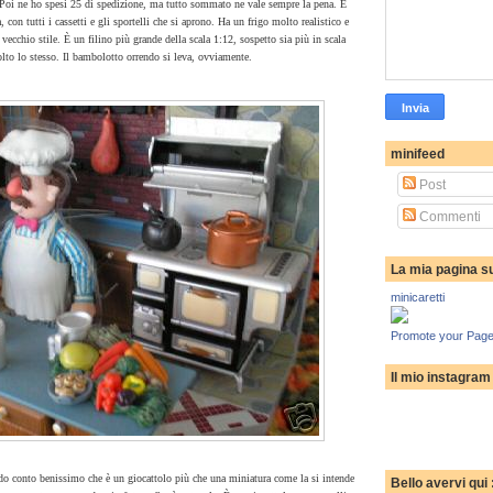
. Poi ne ho spesi 25 di spedizione, ma tutto sommato ne vale sempre la pena.
È
on tutti i cassetti e gli sportelli che si aprono. Ha un frigo molto realistico e
ecchio stile. È un filino più grande della scala 1:12, sospetto sia più in scala
lto lo stesso. Il bambolotto orrendo si leva, ovviamente.
minifeed
Post
Commenti
La mia pagina s
minicaretti
Promote your Page
Il mio instagram
ndo conto benissimo che è un giocattolo più che una miniatura come la si intende
Bello avervi qui 