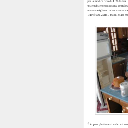
per la modica cifra di 4.99 dollari
una cucina contemporanea completa, c
una meravigliosa cucina economica v
1:10 (è alta 25cm), ma mi piace mo
È in pura plastica e si vede: mi re