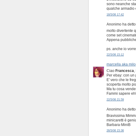
sono neanche stati 
qualche armadio e
18/5/06 17:42
Anonimo ha detto.
molto divertente q
come set cinemato
Appena pubblicher
ps. anche io vorre
22/5/06 15:12
marcella aka milo
Ciao
Francesca
,
Per ebay: con un p
E' vero che le fr
scoperta molto pi
Ma tu cosa vende
Fammi sapere eh
22/5/06 21:59
Anonimo ha detto.
Bravissima Mimma! 
minicaretti è genia
Barbara-MiniB
26/5/06 15:36