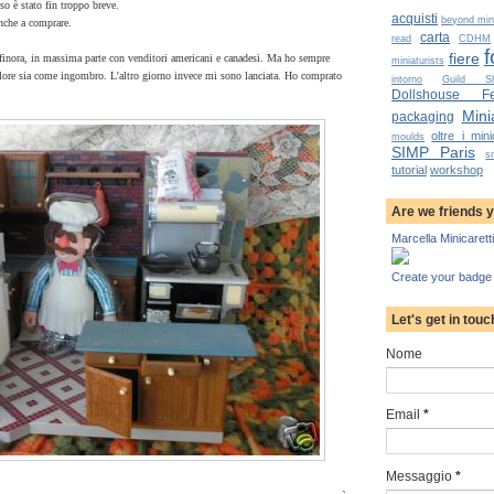
sso è stato fin troppo breve.
acquisti
beyond mini
nche a comprare.
carta
read
CDHM
f
fiere
 finora, in massima parte con venditori americani e canadesi. Ma ho sempre
miniaturists
lore sia come ingombro. L'altro giorno invece mi sono lanciata.
Ho comprato
intorno
Guild S
Dollshouse Fes
Minia
packaging
oltre i mini
moulds
SIMP Paris
s
tutorial
workshop
Are we friends 
Marcella Minicaretti
Create your badge
Let's get in touc
Nome
Email
*
Messaggio
*