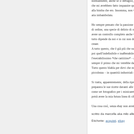
normalmente, anche se il dettaglio,
che mi avrebbero fatto impazzire q
alla bimba che ero. Insomma, non ve
aria imbambolata.
Ho sempre pensato che la passione 
di ordine, una specie di delirio di
avere un controllo completo anche v
tutto dipende da noi e in cui non d
creare.
A tutto questo, che è già più che su
poi quell'indefinibile e inafferrabil
l'esecrabilissimo *che cariiiiino* 
sempre il primo che mi verrebbe da 
Tutto questo blabla per dirvi che mi
piccolezza – in quantità industriali
Si tratta, apparentemente, della ri
preparava le sue ricette davanti all
come set fotografico per i minicaret
potrà avere la mia futura linea di ci
Una cosa così, senza ebay non avre
scritto da marcella aka milo
all
Etichette:
acquisti
,
ebay