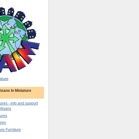
ature
isans In Miniature
tures - info and support
rtisans
ures
ures
ure Furniture