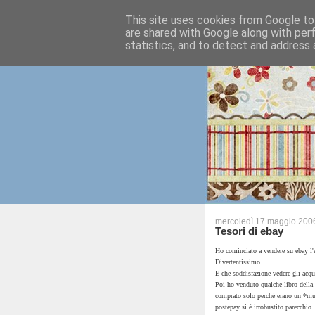
This site uses cookies from Google to 
are shared with Google along with per
statistics, and to detect and address 
mercoledì 17 maggio 200
Tesori di ebay
Ho cominciato a vendere su ebay l'e
Divertentissimo.
E che soddisfazione vedere gli acqui
Poi ho venduto qualche libro della 
comprato solo perché erano un *mus
postepay si è irrobustito parecchio.