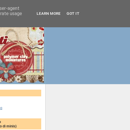
user-agent
erate usage
LEARN MORE
GOT IT
lo
o
 di minis)