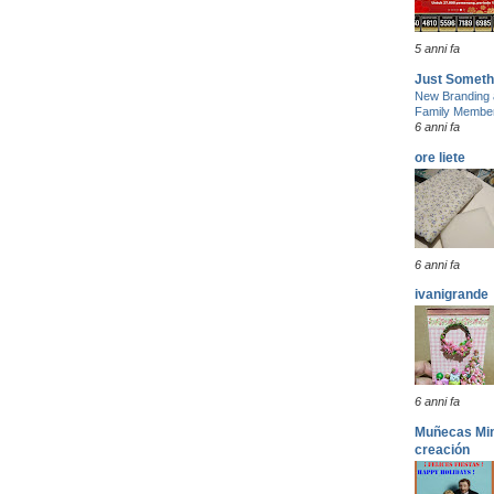
5 anni fa
Just Someth
New Branding 
Family Membe
6 anni fa
ore liete
6 anni fa
ivanigrande
6 anni fa
Muñecas Mini
creación