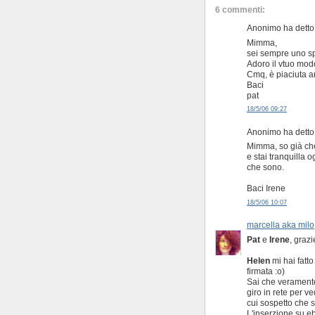
6 commenti:
Anonimo ha detto.
Mimma,
sei sempre uno s
Adoro il vtuo modo
Cmq, è piaciuta a
Baci
pat
18/5/06 09:27
Anonimo ha detto.
Mimma, so già che
e stai tranquilla 
che sono.
Baci Irene
18/5/06 10:07
marcella aka milo
Pat
e
Irene
, graz
Helen
mi hai fatto
firmata :o)
Sai che veramente
giro in rete per v
cui sospetto che s
L'inserzione su eb