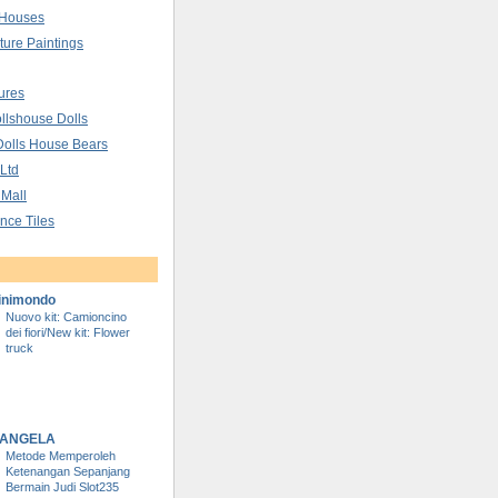
 Houses
ture Paintings
ures
llshouse Dolls
Dolls House Bears
 Ltd
 Mall
nce Tiles
inimondo
Nuovo kit: Camioncino
dei fiori/New kit: Flower
truck
DI ANGELA
Metode Memperoleh
Ketenangan Sepanjang
Bermain Judi Slot235