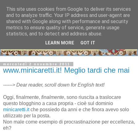
This site uses cookies from Google to deliver its services
and to analyze traffic. Your IP address and user-agent are
shared with Google along with performance and security
metrics to ensure quality of service, generate usage
statistics, and to detect and address abuse.
LEARN MORE
GOT IT
mercoledì 2 novembre 2011
www.minicaretti.it! Meglio tardi che mai
------> Dear reader, scroll down for English text!
Oggi, finalmente,
finalmente
, sono riuscita a traslocare
questo blogghino a casa propria - cioè sul dominio
minicaretti.it
che possiedo da anni e che finora avevo solo
utilizzato per la posta.
Non male come esempio di procrastinazione per eccellenza,
eh?