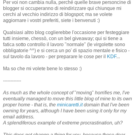
Per voi non cambia nulla, perché quelle brave personcine di
blogger si occuperanno di reindirizzare qui chiunque mi
cerchi al vecchio indirizzo di blogspot; ma se volete
aggiornare i vostri preferiti, siete i benvenuti :)
Qualsiasi altro blog coglierebbe l'occasione per festeggiare
tutti insieme, chessò, con un bel giveaway; qui si tiene a
fatica sotto controllo il lavoro "normale" (le virgolette sono
obbligatorie ^^) e si cerca un po' di spazio mentale e fisico -
sul tavolo da lavoro - per preparare le cose per il
KDF
...
Ma so che mi volete bene lo stesso :)
------------
As much as the whole concept of
"moving"
horrifies me, I've
eventually managed to move this little blog of mine to its own
proper home - that is, the
minicaretti.it
domain that I've been
owning for years, although I have been using it only for my
email address.
A splendiferous example of extreme procrastination, uh?
This does not change a thing for you, because those dear