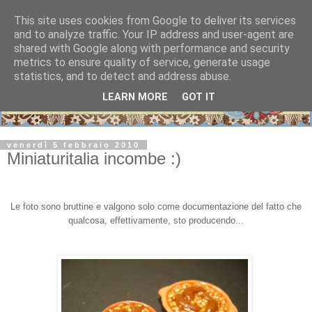
This site uses cookies from Google to deliver its services
and to analyze traffic. Your IP address and user-agent are
shared with Google along with performance and security
metrics to ensure quality of service, generate usage
statistics, and to detect and address abuse.
LEARN MORE
GOT IT
venerdì 5 febbraio 2010
Miniaturitalia incombe :)
Le foto sono bruttine e valgono solo come documentazione del fatto che
qualcosa, effettivamente, sto producendo...