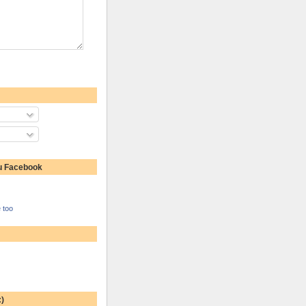
u Facebook
 too
:)