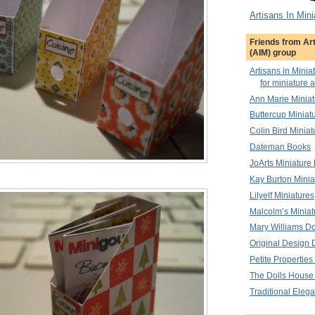
Artisans In Mini
Friends from Art
(AIM) group
Artisans in Minia
for miniature a
Ann Marie Miniat
Buttercup Miniat
Colin Bird Miniat
Dateman Books
JoArts Miniature
Kay Burton Minia
Lilyelf Miniatures
Malcolm’s Miniat
Mary Williams Do
Original Design 
Petite Properties
The Dolls House
Traditional Elega