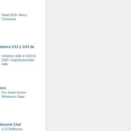
Natal 2019- Merry
Christmas
atura 1/12 y 1/24 de
miniature dolls in 2019 &
2020 -original porcelain
dolls
ures
Our Swan House
Miniatures Saga
tisserie Chef
1:12 Dollhouse