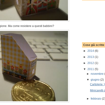
gione. Ma come resistere a questi babbini?
Cose già scritte
►
2014
(6)
►
2013
(1)
►
2012
(1)
▼
2011
(5)
►
novembre
▼
giugno
(2)
Cartolerie :
Minicaretti 
►
febbraio
(2