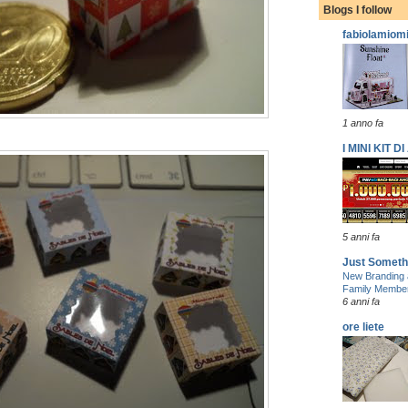
Blogs I follow
fabiolamiom
1 anno fa
I MINI KIT 
5 anni fa
Just Someth
New Branding 
Family Membe
6 anni fa
ore liete