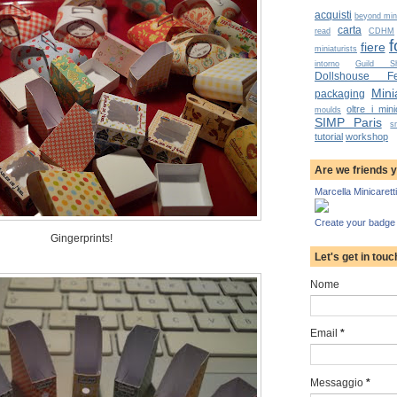
acquisti
beyond mini
carta
read
CDHM
f
fiere
miniaturists
intorno
Guild S
Dollshouse Fes
Minia
packaging
oltre i mini
moulds
SIMP Paris
s
tutorial
workshop
Are we friends 
Marcella Minicaretti
Create your badge
Gingerprints!
Let's get in touc
Nome
Email
*
Messaggio
*