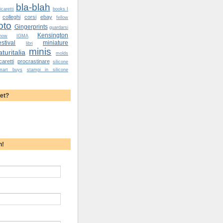
bla-blah
caretti
books I
colleghi
corsi
ebay
fellow
oto
Gingerprints
guardarsi
Kensington
how
IGMA
tival
miniature
libri
minis
turitalia
molds
caretti
procrastinare
silicone
mart buys
stampi in silicone
yet?
h!