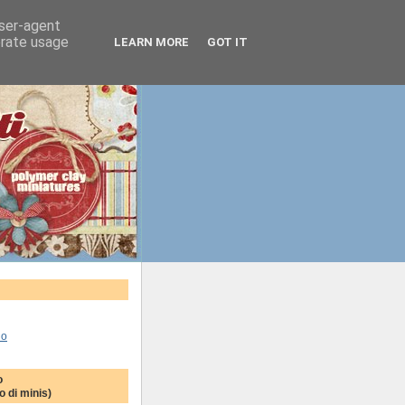
user-agent
erate usage
LEARN MORE
GOT IT
lo
o
 di minis)