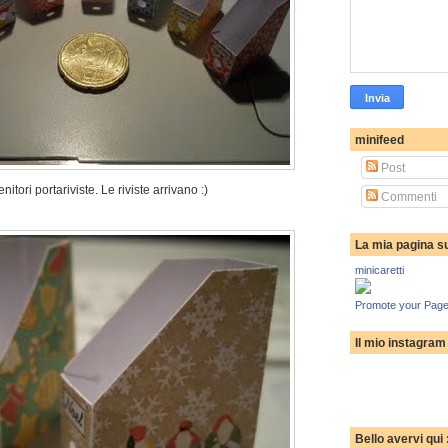
minifeed
Post
nitori portariviste. Le riviste arrivano :)
Commenti
La mia pagina s
minicaretti
Promote your Page
Il mio instagram
Bello avervi qui 