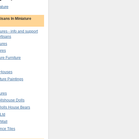
ature
isans In Miniature
tures - info and support
rtisans
ures
ures
ure Furniture
 Houses
ture Paintings
ures
llshouse Dolls
Dolls House Bears
 Ltd
 Mall
nce Tiles