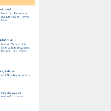
inimondo
Nuovo kit: Camioncino
dei fiori/New kit: Flower
truck
DI ANGELA
Metode Memperoleh
Ketenangan Sepanjang
Bermain Judi Slot235
ing I Made
and A New Moda Fabrics
r
Poltrone 1/12 con
materiale di riciclo