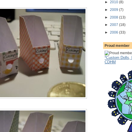
►
2010
(8)
►
2009
(7)
►
2008
(13)
►
2007
(18)
►
2006
(33)
Proud member
*Custom Dolls, 
CDHM