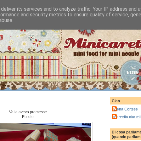
deliver its services and to analyze traffic. Your IP address and 
formance and security metrics to ensure quality of service, gen
abuse.
Ciao
Elena Cortese
Ve le avevo promesse.
Eccole.
marcella aka mi
Di cosa parliam
(quando parliamo