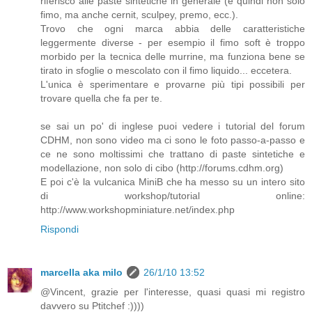
riferisco alle paste sintetiche in generale (e quindi non solo
fimo, ma anche cernit, sculpey, premo, ecc.).
Trovo che ogni marca abbia delle caratteristiche
leggermente diverse - per esempio il fimo soft è troppo
morbido per la tecnica delle murrine, ma funziona bene se
tirato in sfoglie o mescolato con il fimo liquido... eccetera.
L'unica è sperimentare e provarne più tipi possibili per
trovare quella che fa per te.
se sai un po' di inglese puoi vedere i tutorial del forum
CDHM, non sono video ma ci sono le foto passo-a-passo e
ce ne sono moltissimi che trattano di paste sintetiche e
modellazione, non solo di cibo (http://forums.cdhm.org)
E poi c'è la vulcanica MiniB che ha messo su un intero sito
di workshop/tutorial online:
http://www.workshopminiature.net/index.php
Rispondi
marcella aka milo
26/1/10 13:52
@Vincent, grazie per l'interesse, quasi quasi mi registro
davvero su Ptitchef :))))