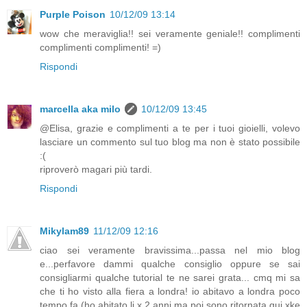
Purple Poison
10/12/09 13:14
wow che meraviglia!! sei veramente geniale!! complimenti
complimenti complimenti! =)
Rispondi
marcella aka milo
10/12/09 13:45
@Elisa, grazie e complimenti a te per i tuoi gioielli, volevo
lasciare un commento sul tuo blog ma non è stato possibile
:(
riproverò magari più tardi.
Rispondi
Mikylam89
11/12/09 12:16
ciao sei veramente bravissima...passa nel mio blog
e...perfavore dammi qualche consiglio oppure se sai
consigliarmi qualche tutorial te ne sarei grata... cmq mi sa
che ti ho visto alla fiera a londra! io abitavo a londra poco
tempo fa (ho abitato li x 2 anni ma poi sono ritornata qui xke