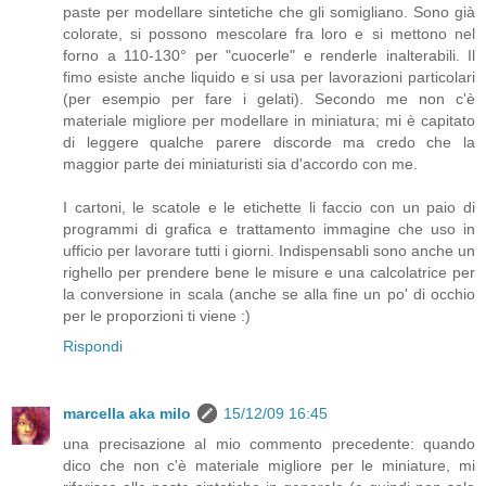
paste per modellare sintetiche che gli somigliano. Sono già
colorate, si possono mescolare fra loro e si mettono nel
forno a 110-130° per "cuocerle" e renderle inalterabili. Il
fimo esiste anche liquido e si usa per lavorazioni particolari
(per esempio per fare i gelati). Secondo me non c'è
materiale migliore per modellare in miniatura; mi è capitato
di leggere qualche parere discorde ma credo che la
maggior parte dei miniaturisti sia d'accordo con me.
I cartoni, le scatole e le etichette li faccio con un paio di
programmi di grafica e trattamento immagine che uso in
ufficio per lavorare tutti i giorni. Indispensabli sono anche un
righello per prendere bene le misure e una calcolatrice per
la conversione in scala (anche se alla fine un po' di occhio
per le proporzioni ti viene :)
Rispondi
marcella aka milo
15/12/09 16:45
una precisazione al mio commento precedente: quando
dico che non c'è materiale migliore per le miniature, mi