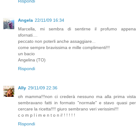
Rispondi
Angela
22/11/09 16:34
Marcella, mi sembra di sentirne il profumo appena
sfornati....
peccato non poterli anche assaggiare...
come sempre bravissima e mille complimenti!!!
un bacio
Angelina (TO)
Rispondi
Ally
29/11/09 22:36
oh mamma!!!non ci crederà nessuno ma alla prima vista
sembravano fatti in formato "normale" e stavo quasi per
cercare la ricetta!!!! giuro sembrano veri verissimi!!!
c o m p l i m e n t o n i! ! ! ! ! !
Rispondi