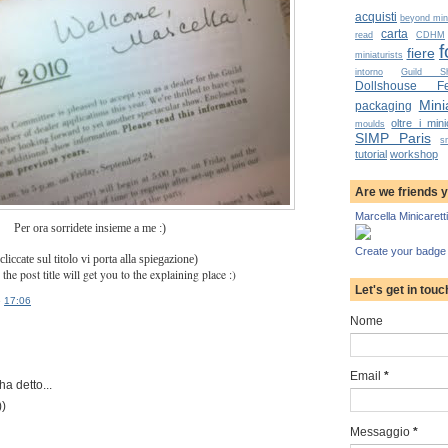
acquisti
beyond mini
carta
read
CDHM
f
fiere
miniaturists
intorno
Guild S
Dollshouse Fes
Minia
packaging
oltre i mini
moulds
SIMP Paris
s
tutorial
workshop
Are we friends 
Marcella Minicaretti
Per ora sorridete insieme a me :)
Create your badge
cliccate sul titolo vi porta alla spiegazione)
 the post title will get you to the explaining place :)
Let's get in touc
e
17:06
Nome
Email
*
ha detto...
))
Messaggio
*