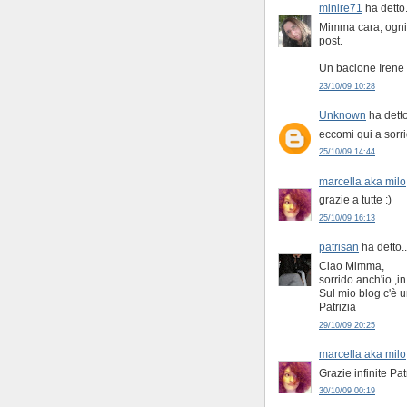
minire71
ha detto.
Mimma cara, ogni t
post.
Un bacione Irene 
23/10/09 10:28
Unknown
ha detto
eccomi qui a sorr
25/10/09 14:44
marcella aka milo
grazie a tutte :)
25/10/09 16:13
patrisan
ha detto..
Ciao Mimma,
sorrido anch'io ,in
Sul mio blog c'è u
Patrizia
29/10/09 20:25
marcella aka milo
Grazie infinite Pat
30/10/09 00:19