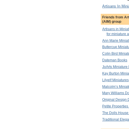
Artisans In Mini
Friends from Art
(AIM) group
Artisans in Minia
for miniature a
Ann Marie Miniat
Buttercup Miniat
Colin Bird Miniat
Dateman Books
JoArts Miniature
Kay Burton Minia
Lilyelf Miniatures
Malcolm’s Miniat
Mary Williams Do
Original Design 
Petite Properties
The Dolls House
Traditional Elega