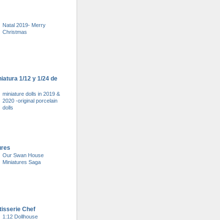
Natal 2019- Merry
Christmas
atura 1/12 y 1/24 de
miniature dolls in 2019 &
2020 -original porcelain
dolls
ures
Our Swan House
Miniatures Saga
tisserie Chef
1:12 Dollhouse