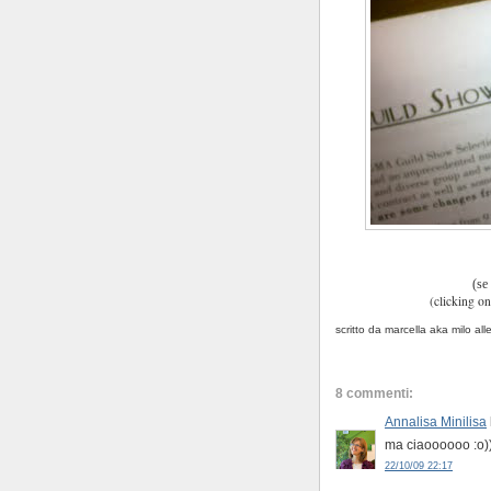
(se 
(clicking on
scritto da marcella aka milo
all
8 commenti:
Annalisa Minilisa
ma ciaoooooo :o)
22/10/09 22:17