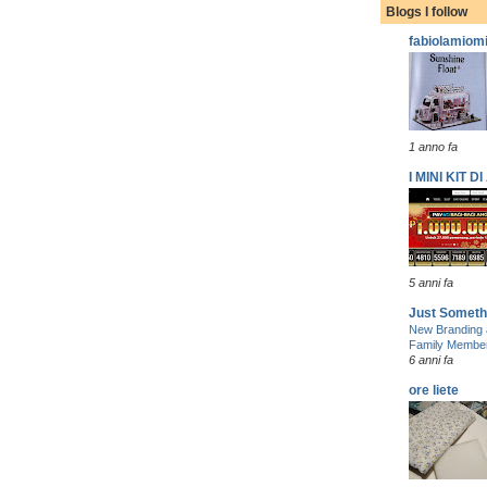
Blogs I follow
fabiolamiom
1 anno fa
I MINI KIT 
5 anni fa
Just Someth
New Branding 
Family Membe
6 anni fa
ore liete