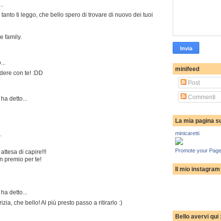
..
anto ti leggo, che bello spero di trovare di nuovo dei tuoi
e family.
...
minifeed
idere con te! :DD
Post
Commenti
ha detto...
La mia pagina s
minicaretti
.
Promote your Page
 attesa di capire!!!
n premio per te!
Il mio instagram
ha detto...
rizia, che bello! Al più presto passo a ritirarlo :)
Bello avervi qui 