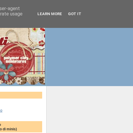
user-agent
erate usage
LEARN MORE
GOT IT
lo
o
 di minis)