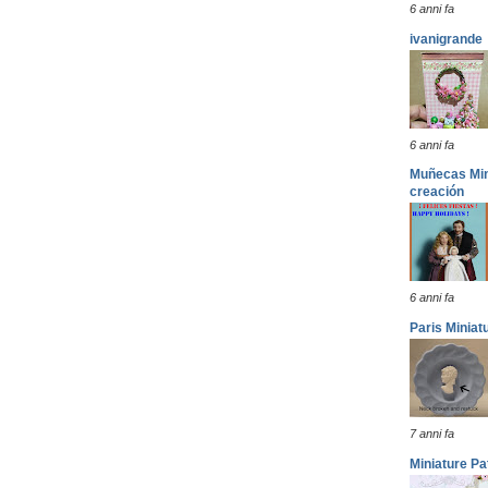
6 anni fa
ivanigrande
6 anni fa
Muñecas Mini
creación
6 anni fa
Paris Miniat
7 anni fa
Miniature Pa