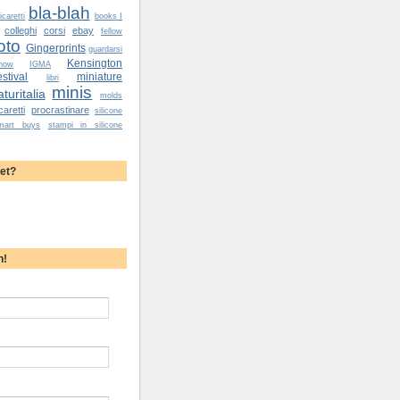
bla-blah
caretti
books I
colleghi
corsi
ebay
fellow
oto
Gingerprints
guardarsi
Kensington
how
IGMA
tival
miniature
libri
minis
turitalia
molds
caretti
procrastinare
silicone
mart buys
stampi in silicone
yet?
h!