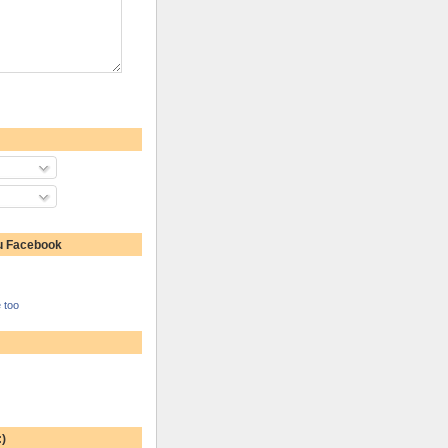
u Facebook
 too
:)