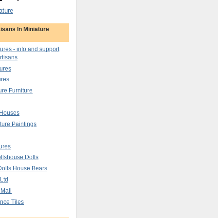
ature
isans In Miniature
tures - info and support
rtisans
ures
ures
ure Furniture
 Houses
ture Paintings
ures
llshouse Dolls
Dolls House Bears
 Ltd
 Mall
nce Tiles