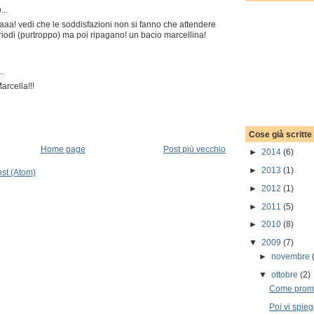
...
aaaa! vedi che le soddisfazioni non si fanno che attendere
riodi (purtroppo) ma poi ripagano! un bacio marcellina!
.
arcella!!!
Cose già scritte
Home page
Post più vecchio
►
2014
(6)
►
2013
(1)
st (Atom)
►
2012
(1)
►
2011
(5)
►
2010
(8)
▼
2009
(7)
►
novembre
▼
ottobre
(2)
Come prom
Poi vi spie