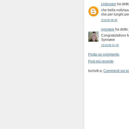
Unknown
ha detto
che bella notizia
che per lunghi pe
2/11/09 09:39
synnøve
ha detto..
Congratulations M
Synnøve
15/11/09 21:36
Posta un commento
Post più recente
Iscriviti a:
Commenti sul po