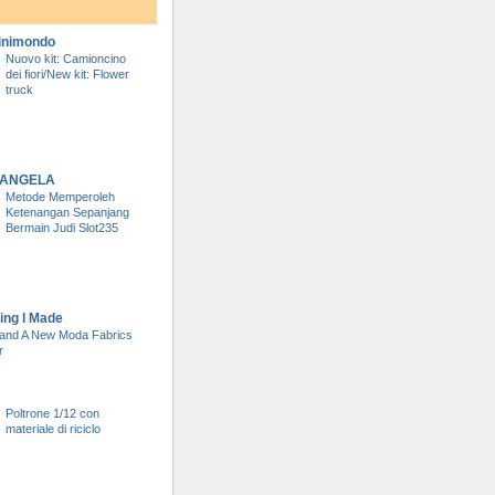
inimondo
Nuovo kit: Camioncino
dei fiori/New kit: Flower
truck
DI ANGELA
Metode Memperoleh
Ketenangan Sepanjang
Bermain Judi Slot235
ing I Made
and A New Moda Fabrics
r
Poltrone 1/12 con
materiale di riciclo