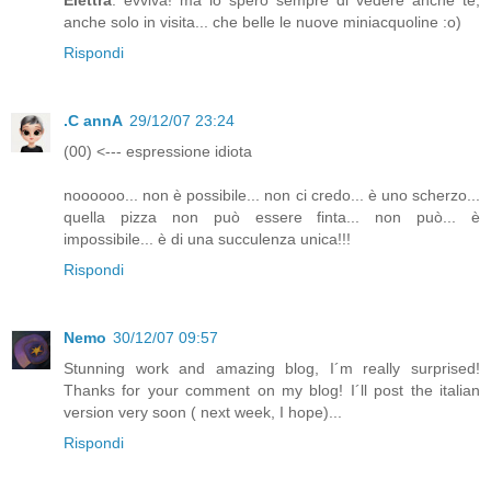
Elettra
: evviva! ma io spero sempre di vedere anche te,
anche solo in visita... che belle le nuove miniacquoline :o)
Rispondi
.C annA
29/12/07 23:24
(00) <--- espressione idiota
noooooo... non è possibile... non ci credo... è uno scherzo...
quella pizza non può essere finta... non può... è
impossibile... è di una succulenza unica!!!
Rispondi
Nemo
30/12/07 09:57
Stunning work and amazing blog, I´m really surprised!
Thanks for your comment on my blog! I´ll post the italian
version very soon ( next week, I hope)...
Rispondi