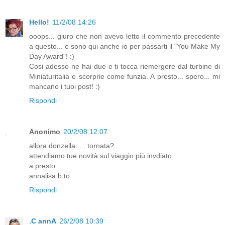
Hello!
11/2/08 14:26
ooops... giuro che non avevo letto il commento precedente
a questo... e sono qui anche io per passarti il "You Make My
Day Award"! :)
Cosi adesso ne hai due e ti tocca riemergere dal turbine di
Miniaturitalia e scorprie come funzia. A presto... spero... mi
mancano i tuoi post! :)
Rispondi
Anonimo
20/2/08 12:07
allora donzella..... tornata?
attendiamo tue novità sul viaggio più invdiato
a presto
annalisa b.to
Rispondi
.C annA
26/2/08 10:39