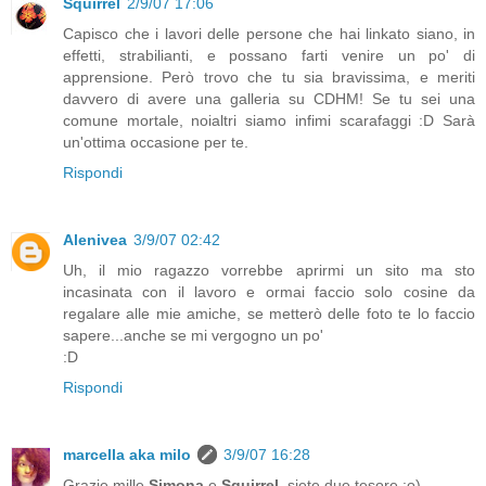
Squirrel
2/9/07 17:06
Capisco che i lavori delle persone che hai linkato siano, in
effetti, strabilianti, e possano farti venire un po' di
apprensione. Però trovo che tu sia bravissima, e meriti
davvero di avere una galleria su CDHM! Se tu sei una
comune mortale, noialtri siamo infimi scarafaggi :D Sarà
un'ottima occasione per te.
Rispondi
Alenivea
3/9/07 02:42
Uh, il mio ragazzo vorrebbe aprirmi un sito ma sto
incasinata con il lavoro e ormai faccio solo cosine da
regalare alle mie amiche, se metterò delle foto te lo faccio
sapere...anche se mi vergogno un po'
:D
Rispondi
marcella aka milo
3/9/07 16:28
Grazie mille
Simona
e
Squirrel
, siete due tesore :o)