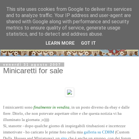
This site uses cookies from Google to deliver its services
and to analyze traffic. Your IP address and user-agent are
shared with Google along with performance and security
metrics to ensure quality of service, generate usage
statistics, and to detect and address abuse.
LEARN MORE
GOT IT
venerdì 31 agosto 2007
Minicaretti for sale
I minicaretti sono
finalmente in vendita
, in un posto diverso da ebay e dalle
fiere. Ditelo, che non potevate aspettare oltre e che questa notizia vi ha
illuminato la giornata ;o))))
Sì, stanotte - dopo qualche giorno di inspiegabili titubazioni e incertezze
immotivate - ho caricato le prime foto nella mia
galleria su CDHM
(Custom
Dolls, Houses and Miniatures), un
sito
che è anche un gruppo, con dei forum