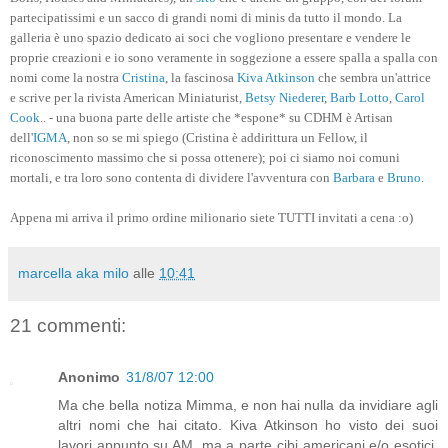
partecipatissimi e un sacco di grandi nomi di minis da tutto il mondo. La
galleria è uno spazio dedicato ai soci che vogliono presentare e vendere le
proprie creazioni e io sono veramente in soggezione a essere spalla a spalla con
nomi come la nostra
Cristina
, la fascinosa
Kiva Atkinson
che sembra un'attrice
e scrive per la rivista American Miniaturist,
Betsy Niederer
,
Barb Lotto
,
Carol
Cook
.. - una buona parte delle artiste che *espone* su CDHM è Artisan
dell'
IGMA
, non so se mi spiego (Cristina è addirittura un Fellow, il
riconoscimento massimo che si possa ottenere); poi ci siamo noi comuni
mortali, e tra loro sono contenta di dividere l'avventura con
Barbara
e
Bruno
.
Appena mi arriva il primo ordine milionario siete TUTTI invitati a cena :o)
marcella aka milo
alle
10:41
21 commenti:
Anonimo
31/8/07 12:00
Ma che bella notiza Mimma, e non hai nulla da invidiare agli
altri nomi che hai citato. Kiva Atkinson ho visto dei suoi
lavori appunto su AM, ma a parte cibi americani e/o esotici,