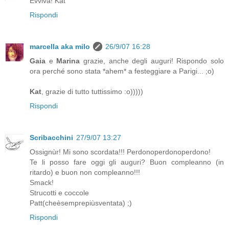
Evviva! Kat
Rispondi
marcella aka milo
26/9/07 16:28
Gaia
e
Marina
grazie, anche degli auguri! Rispondo solo
ora perché sono stata *ahem* a festeggiare a Parigi... ;o)
Kat
, grazie di tutto tuttissimo :o)))))
Rispondi
Scribacchini
27/9/07 13:27
Ossignùr! Mi sono scordata!!! Perdonoperdonoperdono!
Te li posso fare oggi gli auguri? Buon compleanno (in
ritardo) e buon non compleanno!!!
Smack!
Strucotti e coccole
Patt(cheèsemprepiùsventata) ;)
Rispondi