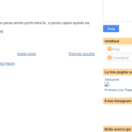
..
ho persa anche pochi mesi fa...e posso capire quanto sia
28
minifeed
Post
Home page
Post più vecchio
Commenti
st (Atom)
La mia pagina s
minicaretti
Promote your Page
Il mio instagram
Bello avervi qui 