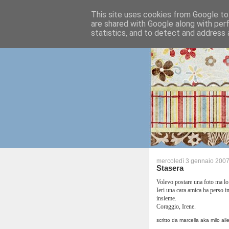
This site uses cookies from Google to 
are shared with Google along with per
statistics, and to detect and address 
mercoledì 3 gennaio 200
Stasera
Volevo postare una foto ma lo
Ieri una cara amica ha perso 
insieme.
Coraggio, Irene.
scritto da marcella aka milo
all