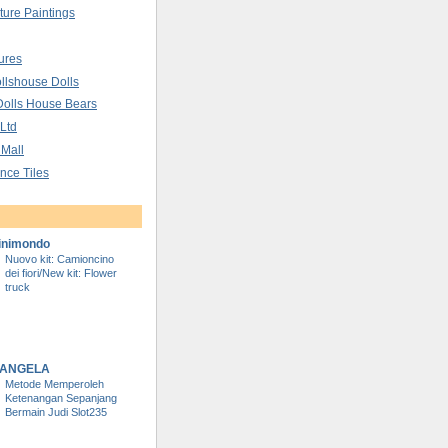
ture Paintings
ures
llshouse Dolls
Dolls House Bears
 Ltd
 Mall
nce Tiles
inimondo
Nuovo kit: Camioncino
dei fiori/New kit: Flower
truck
DI ANGELA
Metode Memperoleh
Ketenangan Sepanjang
Bermain Judi Slot235