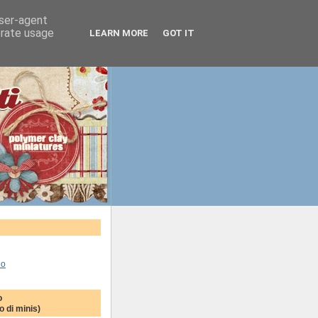
user-agent
erate usage
LEARN MORE
GOT IT
lo
o
 di minis)