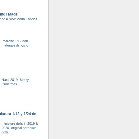
ing I Made
and A New Moda Fabrics
r
Poltrone 1/12 con
materiale di riciclo
Natal 2019- Merry
Christmas
atura 1/12 y 1/24 de
miniature dolls in 2019 &
2020 -original porcelain
dolls