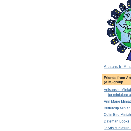
Artisans In Mini
Friends from Art
(AIM) group
Artisans in Minia
for miniature a
Ann Marie Miniat
Buttercup Miniat
Colin Bird Miniat
Dateman Books
JoArts Miniature