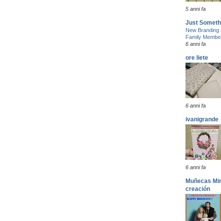
5 anni fa
Just Someth
New Branding 
Family Membe
6 anni fa
ore liete
6 anni fa
ivanigrande
6 anni fa
Muñecas Mini
creación