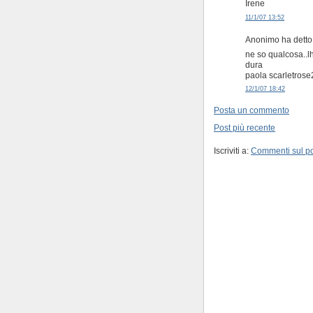
Irene
11/1/07 13:52
Anonimo ha detto.
ne so qualcosa..l
dura
paola scarletrose
12/1/07 18:42
Posta un commento
Post più recente
Iscriviti a:
Commenti sul po