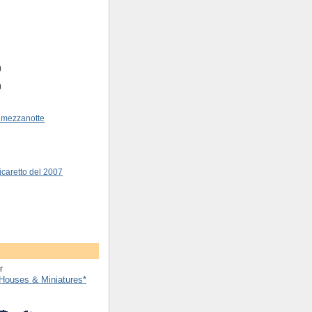
)
)
 mezzanotte
icaretto del 2007
Houses & Miniatures*