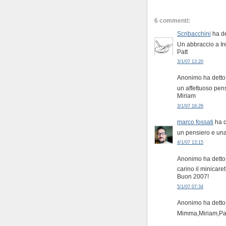
6 commenti:
Scribacchini
ha de
Un abbraccio a Ir
Patt
3/1/07 13:20
Anonimo ha detto.
un affettuoso pen
Miriam
3/1/07 16:26
marco fossati
ha d
un pensiero e una
4/1/07 13:15
Anonimo ha detto.
carino il minicaret
Buon 2007!
5/1/07 07:34
Anonimo ha detto.
Mimma,Miriam,Pat 