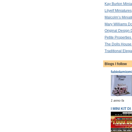
Kay Burton Minia
Lilyelf Miniatures
Malcolm’s Miniat
Mary Williams Do
Original Design 
Petite Properties
The Dolls House
Traditional Elega
Blogs I follow
fabiolamiom
1 anno fa
I MINI KIT 