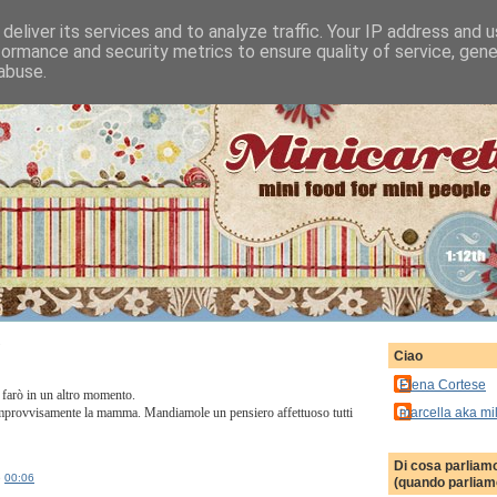
deliver its services and to analyze traffic. Your IP address and 
formance and security metrics to ensure quality of service, gen
abuse.
7
Ciao
Elena Cortese
 farò in un altro momento.
marcella aka mi
improvvisamente la mamma. Mandiamole un pensiero affettuoso tutti
Di cosa parliam
e
00:06
(quando parliamo