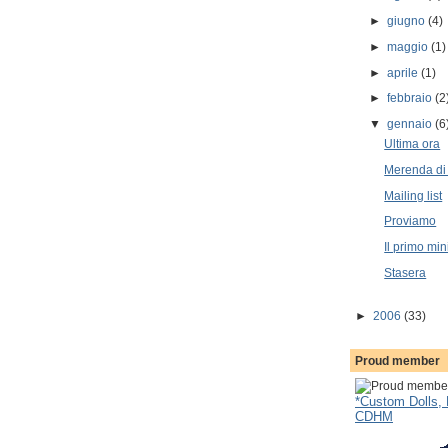
►
giugno
(4)
►
maggio
(1)
►
aprile
(1)
►
febbraio
(2
▼
gennaio
(6
Ultima ora
Merenda di
Mailing list
Proviamo
Il primo min
Stasera
►
2006
(33)
Proud member
*Custom Dolls, 
CDHM