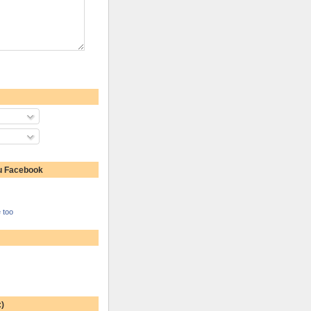
u Facebook
 too
:)