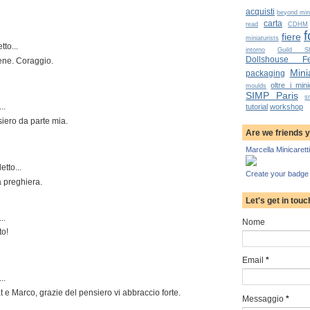
acquisti
beyond mini
carta
read
CDHM
f
fiere
miniaturists
tto...
intorno
Guild S
Dollshouse Fes
ene. Coraggio.
Minia
packaging
oltre i mini
moulds
SIMP Paris
s
..
tutorial
workshop
siero da parte mia.
Are we friends 
Marcella Minicaretti
etto...
Create your badge
 preghiera.
Let's get in touc
..
Nome
to!
Email
*
..
e Marco, grazie del pensiero vi abbraccio forte.
Messaggio
*