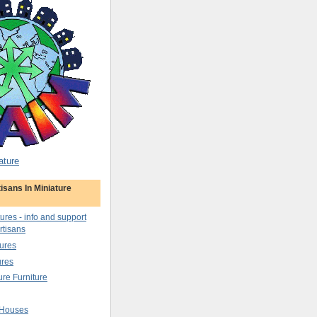
ature
isans In Miniature
tures - info and support
rtisans
ures
ures
ure Furniture
 Houses