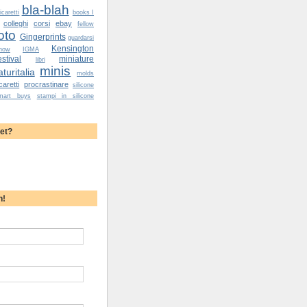
bla-blah
caretti
books I
colleghi
corsi
ebay
fellow
oto
Gingerprints
guardarsi
Kensington
how
IGMA
tival
miniature
libri
minis
turitalia
molds
caretti
procrastinare
silicone
mart buys
stampi in silicone
yet?
h!